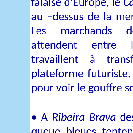
falaise d’Europe, le
C
au –dessus de la mer
Les marchands d
attendent entre l
travaillent à tran
plateforme futuriste, 
pour voir le gouffre s
• A
Ribeira Brava
des
queue bleues tente